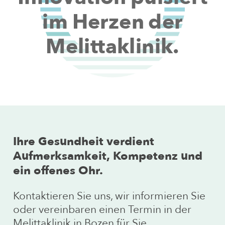
werden bevorzugt behandelt und
im
Herzen
der
schneller eingeplant. Allerdings
sind auch Termine für nicht
Melittaklinik.
dringende Leistungen in der
Regel innerhalb kurzer Zeit zu
haben.
Ihre
Gesundheit
verdient
Aufmerksamkeit,
Kompetenz
und
ein
offenes
Ohr.
Kontaktieren Sie uns, wir informieren Sie
oder vereinbaren einen Termin in der
Melittaklinik in Bozen für Sie.