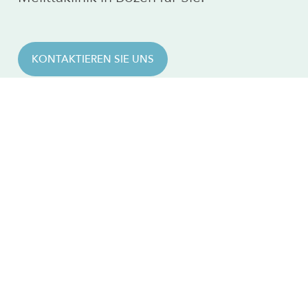
KONTAKTIEREN SIE UNS
Melittaklinik GmbH
Laura-Conti-Str. 2A
39100 Bozen / Südtirol (I)