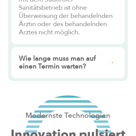
Sanitätsbetrieb ist ohne
Überweisung der behandelnden
Ärztin oder des behandelnden
Arztes nicht möglich.
Wie lange muss man auf
einen Termin warten?
Je nach Fachrichtung und der auf
der ärztlichen Überweisung
angegebenen Priorität können
die Wartezeiten variieren.
Modernste
Technologien
Dringende Anfragen, die
entsprechend auf der ärztlichen
Innovation
pulsiert
Überweisung vermerkt sind,