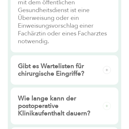
mit dem öffentlichen
Gesundheitsdienst ist eine
Überweisung oder ein
Einweisungsvorschlag einer
Fachärztin oder eines Facharztes
notwendig.
Gibt es Wartelisten für
chirurgische Eingriffe?
Ja. Chirurgische Eingriffe werden
anhand einer Warteliste geplant,
Wie lange kann der
die auf der Grundlage der
postoperative
Priorität des jeweiligen Eingriffs
Klinikaufenthalt dauern?
erstellt wird.
Die Dauer des Aufenthalts in