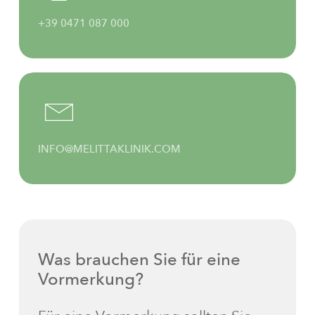
+39 0471 087 000
INFO@MELITTAKLINIK.COM
Was
brauchen
Sie
für
eine
Vormerkung?