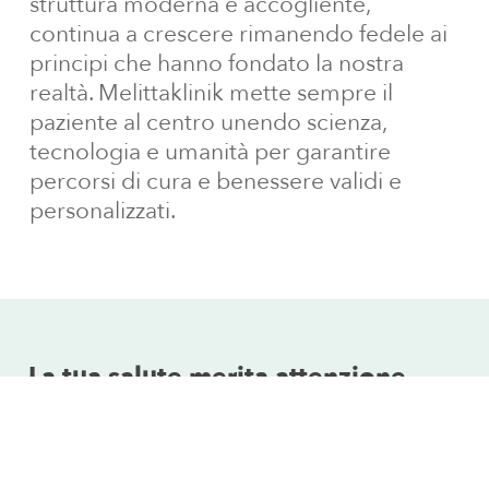
struttura moderna e accogliente,
continua a crescere rimanendo fedele ai
principi che hanno fondato la nostra
realtà. Melittaklinik mette sempre il
paziente al centro unendo scienza,
tecnologia e umanità per garantire
percorsi di cura e benessere validi e
personalizzati.
La
tua
salute
merita
attenzione,
competenza
e
ascolto.
Contattaci per ricevere informazioni o