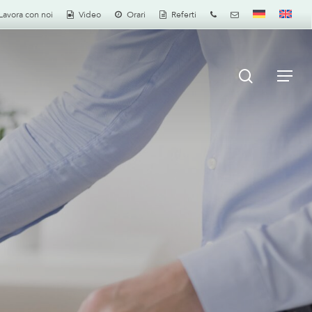
Lavora con noi
Video
Orari
Referti
search
Men