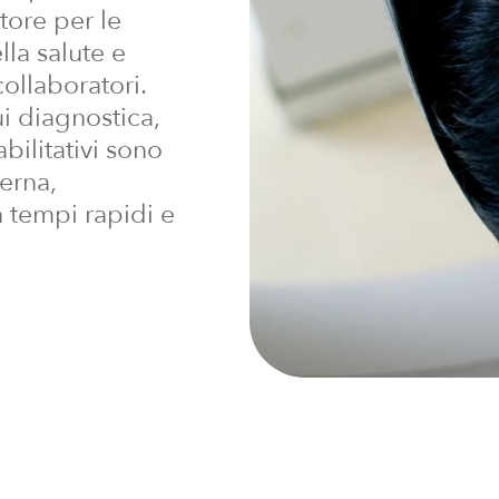
tore per le
lla salute e
collaboratori.
ui diagnostica,
abilitativi sono
derna,
n tempi rapidi e