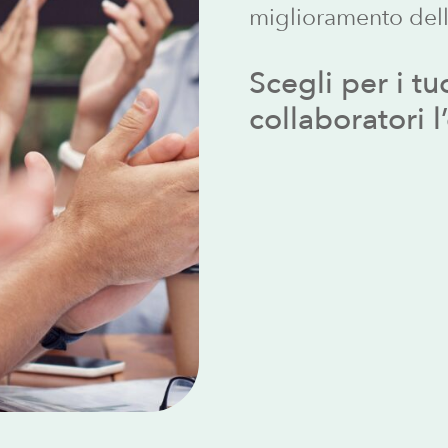
miglioramento della
Scegli
per
i
tu
collaboratori
l