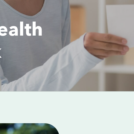
ealth
k