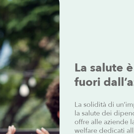
La
salute
è
fuori
dall’
La solidità di un’i
la salute dei dipend
offre alle aziende 
welfare dedicati al