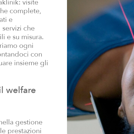
klinik: visite
iche complete,
ati e
 servizi che
i e su misura.
uriamo ogni
ontandoci con
uare insieme gli
il
welfare
nella gestione
le prestazioni