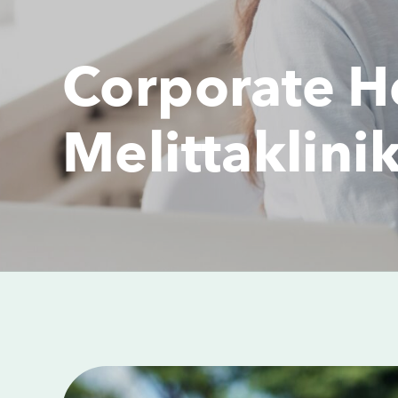
Corporate
H
Melittaklini